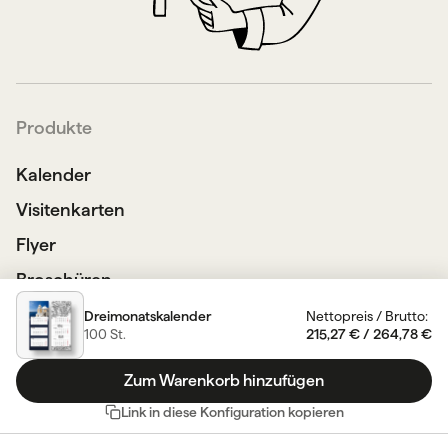
Produkte
Kalender
Visitenkarten
Flyer
Broschüren
Plakate
Dreimonatskalender
Nettopreis
/
Brutto
:
100
St.
215,27 €
/
264,78 €
Unsere Produktempfehlungen
Zum Warenkorb hinzufügen
Großformatdruck
Link in diese Konfiguration kopieren
Andere Produkte
Ressourcen