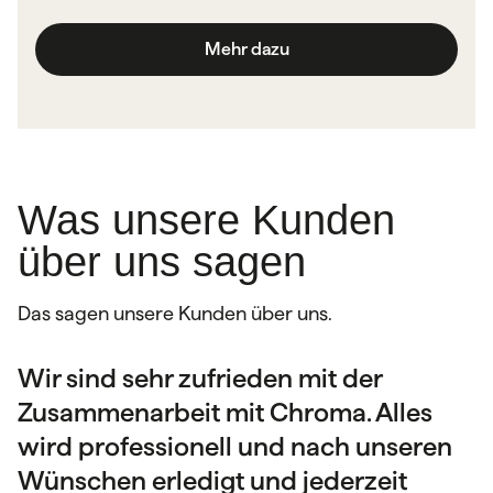
Mehr dazu
Was unsere Kunden
über uns sagen
Das sagen unsere Kunden über uns.
Wir sind sehr zufrieden mit der
Sehr netter Kontakt und eine gute
Wir als Unternehmen schätzen die
Zusammenarbeit mit Chroma. Alles
fachliche Beratung. Jeder Auftrag wird
Zusammenarbeit mit der Druckerei
wird professionell und nach unseren
individuell und professionell
Chroma sehr. Die Aufträge werden
Wünschen erledigt und jederzeit
umgesetzt. Die Qualität der Produkte
schnell bearbeitet, die Materialien