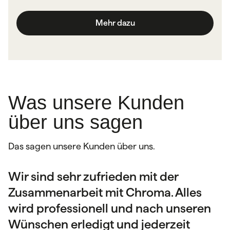
Mehr dazu
Was unsere Kunden
über uns sagen
Das sagen unsere Kunden über uns.
Wir sind sehr zufrieden mit der
Sehr netter Kontakt und eine gute
Wir als Unternehmen schätzen die
Zusammenarbeit mit Chroma. Alles
fachliche Beratung. Jeder Auftrag wird
Zusammenarbeit mit der Druckerei
wird professionell und nach unseren
individuell und professionell
Chroma sehr. Die Aufträge werden
Wünschen erledigt und jederzeit
umgesetzt. Die Qualität der Produkte
schnell bearbeitet, die Materialien