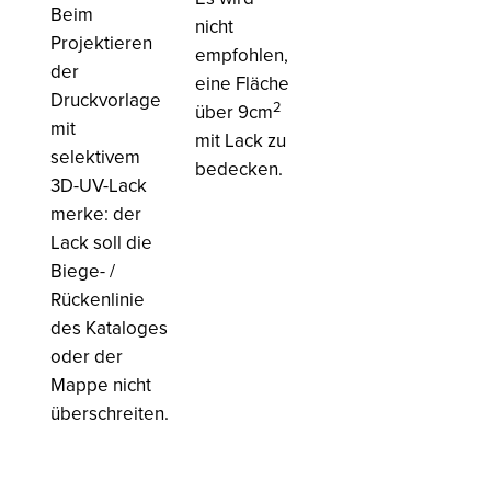
Beim
nicht
Projektieren
empfohlen,
der
eine Fläche
Druckvorlage
2
über 9cm
mit
mit Lack zu
selektivem
bedecken.
3D-UV-Lack
merke: der
Lack soll die
Biege- /
Rückenlinie
des Kataloges
oder der
Mappe nicht
überschreiten.