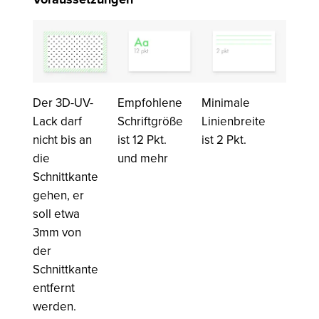
Der 3D-UV-
Empfohlene
Minimale
Lack darf
Schriftgröße
Linienbreite
nicht bis an
ist 12 Pkt.
ist 2 Pkt.
die
und mehr
Schnittkante
gehen, er
soll etwa
3mm von
der
Schnittkante
entfernt
werden.