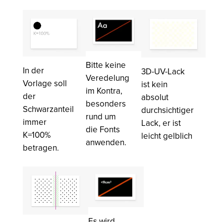
Bitte keine
In der
3D-UV-Lack
Veredelung
Vorlage soll
ist kein
im Kontra,
der
absolut
besonders
Schwarzanteil
durchsichtiger
rund um
immer
Lack, er ist
die Fonts
K=100%
leicht gelblich
anwenden.
betragen.
Es wird