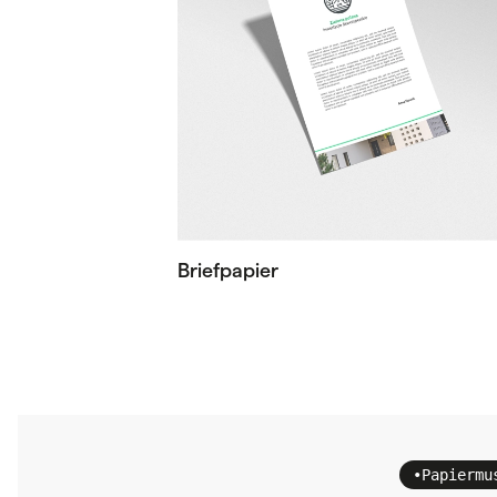
Briefpapier
•
Papiermu