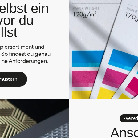
elbst ein
vor du
llst
piersortiment und
. So findest du genau
deine Anforderungen.
mustern
•
Vered
Ans