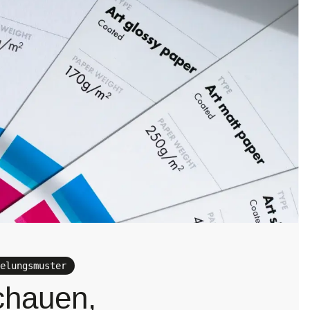
elungsmuster
chauen,