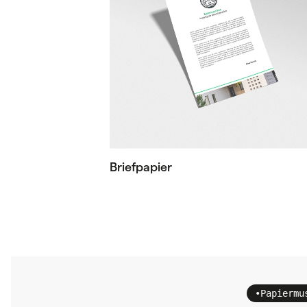
Briefpapier
•
Papiermu