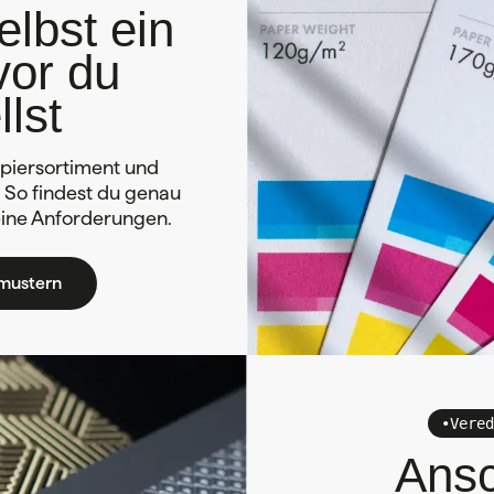
elbst ein
vor du
llst
piersortiment und
. So findest du genau
deine Anforderungen.
mustern
•
Vered
Ans