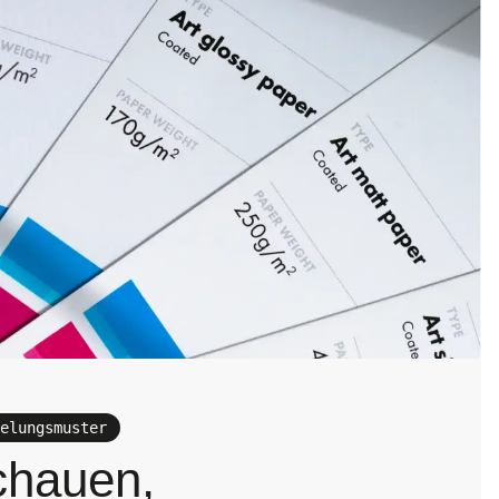
elungsmuster
chauen,